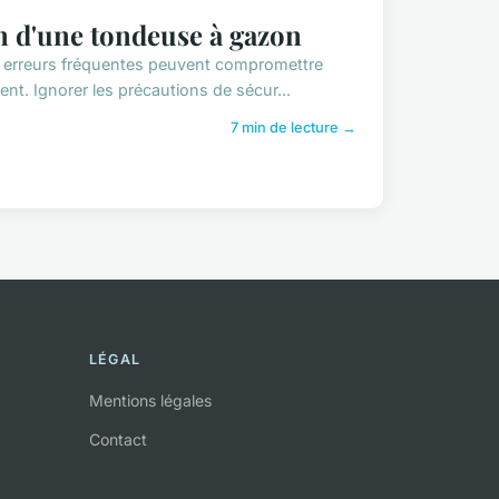
ion d'une tondeuse à gazon
s erreurs fréquentes peuvent compromettre
ent. Ignorer les précautions de sécur...
7 min de lecture →
LÉGAL
Mentions légales
Contact