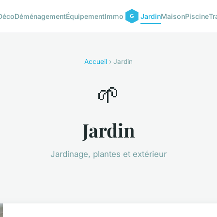
Déco
Déménagement
Équipement
Immo
Jardin
Maison
Piscine
Tr
Accueil
› Jardin
🌱
Jardin
Jardinage, plantes et extérieur