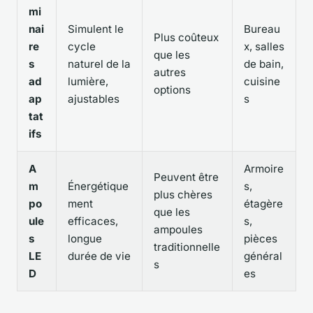
mi
nai
Simulent le
Bureau
Plus coûteux
re
cycle
x, salles
que les
s
naturel de la
de bain,
autres
ad
lumière,
cuisine
options
ap
ajustables
s
tat
ifs
A
Armoire
Peuvent être
m
Énergétique
s,
plus chères
po
ment
étagère
que les
ule
efficaces,
s,
ampoules
s
longue
pièces
traditionnelle
LE
durée de vie
général
s
D
es