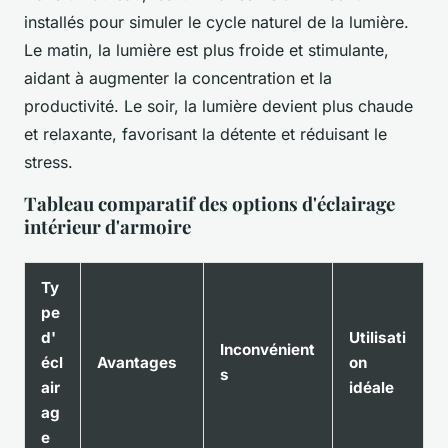
installés pour simuler le cycle naturel de la lumière.
Le matin, la lumière est plus froide et stimulante,
aidant à augmenter la concentration et la
productivité. Le soir, la lumière devient plus chaude
et relaxante, favorisant la détente et réduisant le
stress.
Tableau comparatif des options d'éclairage
intérieur d'armoire
Ty
pe
d'
Utilisati
Inconvénient
écl
Avantages
on
s
air
idéale
ag
e