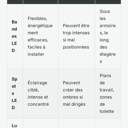
Sous
Flexibles,
les
Ba
énergétique
Peuvent être
armoire
nd
ment
trop intenses
s, le
es
efficaces,
si mal
long
LE
faciles à
positionnées
des
D
installer
étagère
s
Plans
Sp
Éclairage
Peuvent
de
ot
ciblé,
créer des
travail,
s
intense et
ombres si
zones
LE
concentré
mal dirigés
de
D
toilette
Lu